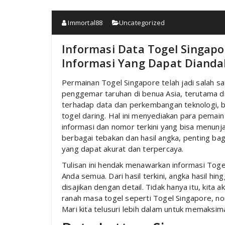
Immortal88
Uncategorized
Informasi Data Togel Singapo
Informasi Yang Dapat Dianda
Permainan Togel Singapore telah jadi salah s
penggemar taruhan di benua Asia, terutama di
terhadap data dan perkembangan teknologi, b
togel daring. Hal ini menyediakan para pema
informasi dan nomor terkini yang bisa menunj
berbagai tebakan dan hasil angka, penting b
yang dapat akurat dan terpercaya.
Tulisan ini hendak menawarkan informasi Toge
Anda semua. Dari hasil terkini, angka hasil hi
disajikan dengan detail. Tidak hanya itu, kita
ranah masa togel seperti Togel Singapore, nom
Mari kita telusuri lebih dalam untuk memaksi