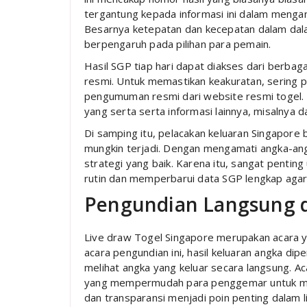
tergantung kepada informasi ini dalam mengan
Besarnya ketepatan dan kecepatan dalam da
berpengaruh pada pilihan para pemain.
Hasil SGP tiap hari dapat diakses dari berbagai
resmi. Untuk memastikan keakuratan, sering p
pengumuman resmi dari website resmi togel.
yang serta serta informasi lainnya, misalnya 
Di samping itu, pelacakan keluaran Singapor
mungkin terjadi. Dengan mengamati angka-ang
strategi yang baik. Karena itu, sangat pentin
rutin dan memperbarui data SGP lengkap agar t
Pengundian Langsung d
Live draw Togel Singapore merupakan acara y
acara pengundian ini, hasil keluaran angka di
melihat angka yang keluar secara langsung. Aca
yang mempermudah para penggemar untuk mengi
dan transparansi menjadi poin penting dalam 