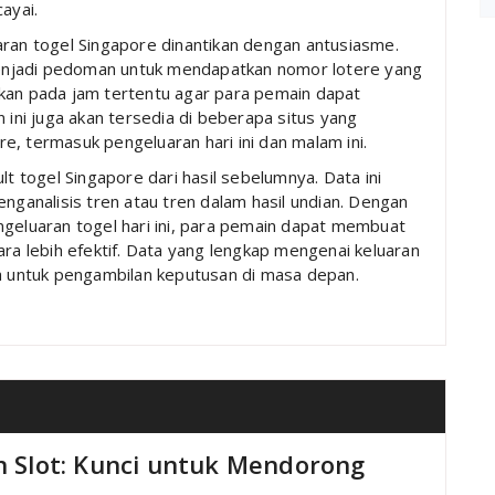
ayai.
aran togel Singapore dinantikan dengan antusiasme.
enjadi pedoman untuk mendapatkan nomor lotere yang
ukan pada jam tertentu agar para pemain dapat
 ini juga akan tersedia di beberapa situs yang
, termasuk pengeluaran hari ini dan malam ini.
lt togel Singapore dari hasil sebelumnya. Data ini
enganalisis tren atau tren dalam hasil undian. Dengan
ngeluaran togel hari ini, para pemain dapat membuat
ara lebih efektif. Data yang lengkap mengenai keluaran
untuk pengambilan keputusan di masa depan.
Slot: Kunci untuk Mendorong