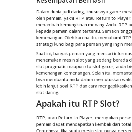
Kesempatan Berhasil
Dalam dunia judi daring, khususnya game mesin
oleh pemain, yakni RTP atau Return to Player
menambah kemungkinan menang Anda. RTP adal
kepada pemain dalam tertentu. Semakin tinggi
kemenangan. Oleh karena itu, memahami RTP 
strategi kunci bagi para pemain yang ingin 
Saat ini, banyak pemain yang mencari informa
menemukan mesin slot yang sedang berada d
slot pragmatic maupun rtp slot gacor, anda
kemenangan kemenangan. Selain itu, memantau p
bisa membantu anda dalam memutuskan waktu y
lebih lanjut soal RTP dan cara mengaplikasi
slot daring.
Apakah itu RTP Slot?
RTP, atau Return to Player, merupakan pers
pemain dapat mendapatkan kembali dari total
Contohnya, jika suatu mesin slot punya persen