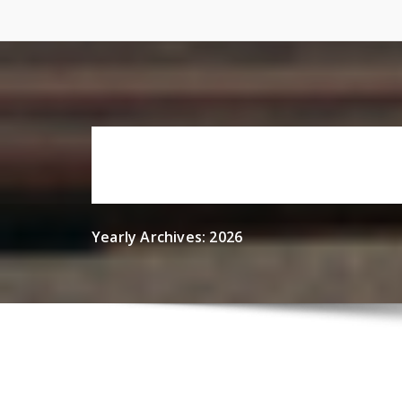
Skip
to
content
Yearly Archives: 2026