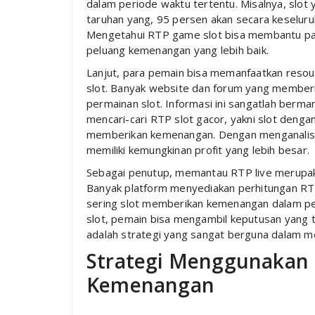
dalam periode waktu tertentu. Misalnya, slot 
taruhan yang, 95 persen akan secara keseluru
Mengetahui RTP game slot bisa membantu par
peluang kemenangan yang lebih baik.
Lanjut, para pemain bisa memanfaatkan resou
slot. Banyak website dan forum yang memberi
permainan slot. Informasi ini sangatlah berma
mencari-cari RTP slot gacor, yakni slot den
memberikan kemenangan. Dengan menganalisis i
memiliki kemungkinan profit yang lebih besar.
Sebagai penutup, memantau RTP live merupakan 
Banyak platform menyediakan perhitungan R
sering slot memberikan kemenangan dalam pe
slot, pemain bisa mengambil keputusan yang t
adalah strategi yang sangat berguna dalam m
Strategi Menggunakan
Kemenangan