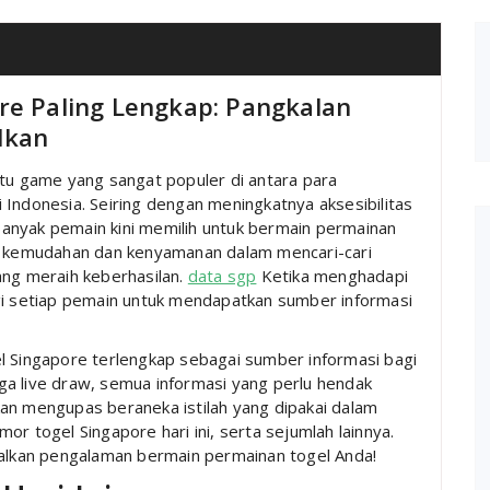
re Paling Lengkap: Pangkalan
lkan
atu game yang sangat populer di antara para
 Indonesia. Seiring dengan meningkatnya aksesibilitas
anyak pemain kini memilih untuk bermain permainan
in kemudahan dan kenyamanan dalam mencari-cari
ang meraih keberhasilan.
data sgp
Ketika menghadapi
agi setiap pemain untuk mendapatkan sumber informasi
l Singapore terlengkap sebagai sumber informasi bagi
ngga live draw, semua informasi yang perlu hendak
 akan mengupas beraneka istilah yang dipakai dalam
or togel Singapore hari ini, serta sejumlah lainnya.
malkan pengalaman bermain permainan togel Anda!