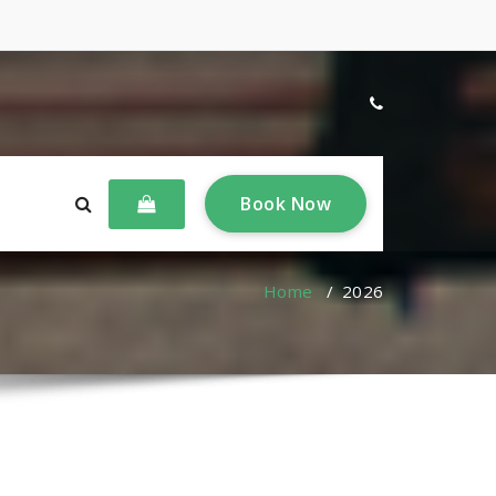
B
o
o
k
N
o
w
Home
/
2026