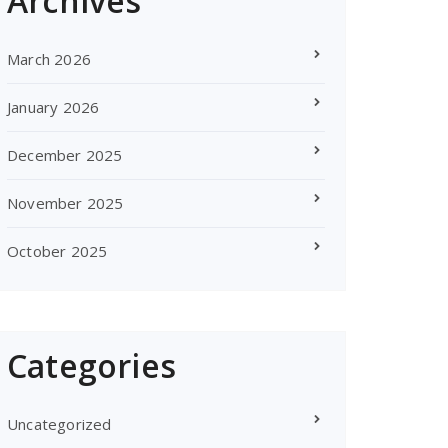
Archives
March 2026
January 2026
December 2025
November 2025
October 2025
Categories
Uncategorized