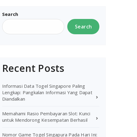
Search
Search
Recent Posts
Informasi Data Togel Singapore Paling
Lengkap: Pangkalan Informasi Yang Dapat
Diandalkan
Memahami Rasio Pembayaran Slot: Kunci
untuk Mendorong Kesempatan Berhasil
Nomor Game Togel Singapura Pada Hari Ini: