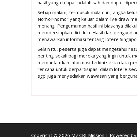
hasil yang didapat adalah sah dan dapat diperc
Setiap malam, termasuk malam ini, angka kelu
Nomor-nomor yang keluar dalam live draw m
menang. Pengumuman hasil ini biasanya dilak
mempersiapkan diri dulu. Hasil dari pengundian
menawarkan informasi tentang lotere Singapore
Selain itu, peserta juga dapat mengetahui resu
penting sekali bagi mereka yang ingin untuk m
memanfaatkan informasi terkini serta data pe
rencana untuk berpartisipasi dalam lotere sec
sgp juga menyediakan wawasan yang berguna 
Copyright © 2026 My CRI Mission | Powered b