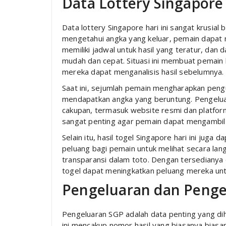
Data Lottery Singapore 
Data lottery Singapore hari ini sangat krusial
mengetahui angka yang keluar, pemain dapat 
memiliki jadwal untuk hasil yang teratur, dan
mudah dan cepat. Situasi ini membuat pemain 
mereka dapat menganalisis hasil sebelumnya.
Saat ini, sejumlah pemain mengharapkan pen
mendapatkan angka yang beruntung. Pengeluar
cakupan, termasuk website resmi dan platform
sangat penting agar pemain dapat mengambil 
Selain itu, hasil togel Singapore hari ini juga d
peluang bagi pemain untuk melihat secara la
transparansi dalam toto. Dengan tersedianya
togel dapat meningkatkan peluang mereka un
Pengeluaran dan Penge
Pengeluaran SGP adalah data penting yang di
ini mencakup nomor hasil yang biasanya bias