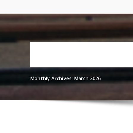
Skip
to
content
Monthly Archives: March 2026