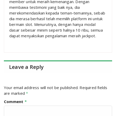
member untuk meraih kemenangan. Dengan
membawa testimoni yang baik nya, dia
merekomendasikan kepada teman-temannya, sebab
dia merasa berhasil telah memilih platform ini untuk
bermain slot. Menurutnya, dengan hanya modal
dasar sebesar minim seperti halnya 10 ribu, semua
dapat menyaksikan pengalaman meraih jackpot.
Leave a Reply
Your email address will not be published.
Required fields
are marked
*
Comment
*