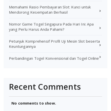
Memahami Rasio Pembayaran Slot: Kunci untuk
Mendorong Kesempatan Berhasil
Nomor Game Togel Singapura Pada Hari Ini: Apa
yang Perlu Harus Anda Pahami?
Petunjuk Komprehensif Profil Uji Mesin Slot beserta
Keuntungannya
Perbandingan Togel Konvensional dan Togel Online
Recent Comments
No comments to show.