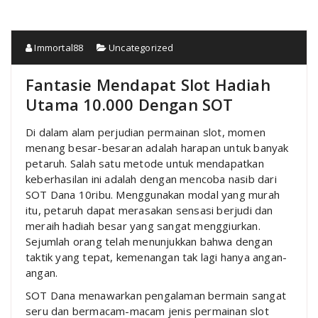
Immortal88
Uncategorized
Fantasie Mendapat Slot Hadiah
Utama 10.000 Dengan SOT
Di dalam alam perjudian permainan slot, momen
menang besar-besaran adalah harapan untuk banyak
petaruh. Salah satu metode untuk mendapatkan
keberhasilan ini adalah dengan mencoba nasib dari
SOT Dana 10ribu. Menggunakan modal yang murah
itu, petaruh dapat merasakan sensasi berjudi dan
meraih hadiah besar yang sangat menggiurkan.
Sejumlah orang telah menunjukkan bahwa dengan
taktik yang tepat, kemenangan tak lagi hanya angan-
angan.
SOT Dana menawarkan pengalaman bermain sangat
seru dan bermacam-macam jenis permainan slot