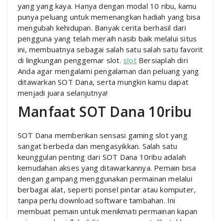
yang yang kaya. Hanya dengan modal 10 ribu, kamu
punya peluang untuk memenangkan hadiah yang bisa
mengubah kehidupan. Banyak cerita berhasil dari
pengguna yang telah meraih nasib baik melalui situs
ini, membuatnya sebagai salah satu salah satu favorit
di lingkungan penggemar slot.
slot
Bersiaplah diri
Anda agar mengalami pengalaman dan peluang yang
ditawarkan SOT Dana, serta mungkin kamu dapat
menjadi juara selanjutnya!
Manfaat SOT Dana 10ribu
SOT Dana memberikan sensasi gaming slot yang
sangat berbeda dan mengasyikkan. Salah satu
keunggulan penting dari SOT Dana 10ribu adalah
kemudahan akses yang ditawarkannya. Pemain bisa
dengan gampang menggunakan permainan melalui
berbagai alat, seperti ponsel pintar atau komputer,
tanpa perlu download software tambahan. Ini
membuat pemain untuk menikmati permainan kapan