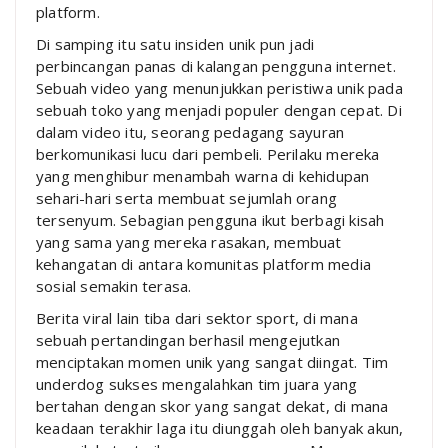
platform.
Di samping itu satu insiden unik pun jadi
perbincangan panas di kalangan pengguna internet.
Sebuah video yang menunjukkan peristiwa unik pada
sebuah toko yang menjadi populer dengan cepat. Di
dalam video itu, seorang pedagang sayuran
berkomunikasi lucu dari pembeli. Perilaku mereka
yang menghibur menambah warna di kehidupan
sehari-hari serta membuat sejumlah orang
tersenyum. Sebagian pengguna ikut berbagi kisah
yang sama yang mereka rasakan, membuat
kehangatan di antara komunitas platform media
sosial semakin terasa.
Berita viral lain tiba dari sektor sport, di mana
sebuah pertandingan berhasil mengejutkan
menciptakan momen unik yang sangat diingat. Tim
underdog sukses mengalahkan tim juara yang
bertahan dengan skor yang sangat dekat, di mana
keadaan terakhir laga itu diunggah oleh banyak akun,