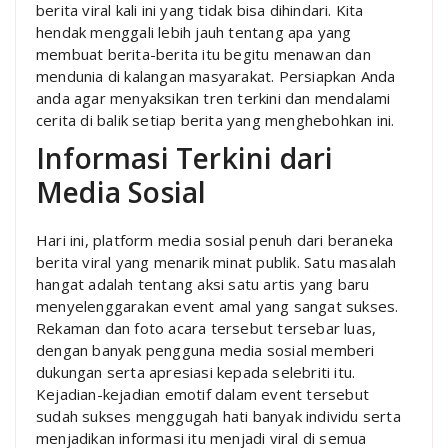
berita viral kali ini yang tidak bisa dihindari. Kita
hendak menggali lebih jauh tentang apa yang
membuat berita-berita itu begitu menawan dan
mendunia di kalangan masyarakat. Persiapkan Anda
anda agar menyaksikan tren terkini dan mendalami
cerita di balik setiap berita yang menghebohkan ini.
Informasi Terkini dari
Media Sosial
Hari ini, platform media sosial penuh dari beraneka
berita viral yang menarik minat publik. Satu masalah
hangat adalah tentang aksi satu artis yang baru
menyelenggarakan event amal yang sangat sukses.
Rekaman dan foto acara tersebut tersebar luas,
dengan banyak pengguna media sosial memberi
dukungan serta apresiasi kepada selebriti itu.
Kejadian-kejadian emotif dalam event tersebut
sudah sukses menggugah hati banyak individu serta
menjadikan informasi itu menjadi viral di semua