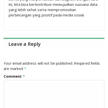
ini, kita bisa berkontribusi mewujudkan suasana data
yang lebih sehat serta mempromosikan
perbincangan yang positif pada media sosial.
Leave a Reply
Your email address will not be published.
Required fields
are marked
*
Comment
*