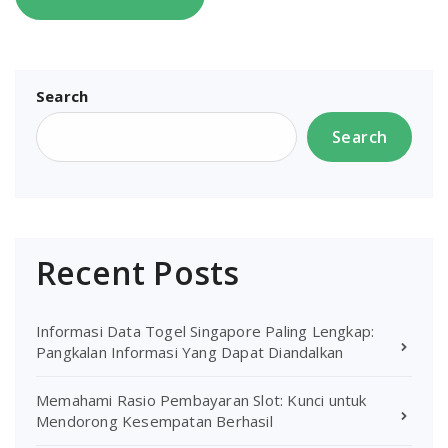
Search
Search
Recent Posts
Informasi Data Togel Singapore Paling Lengkap:
Pangkalan Informasi Yang Dapat Diandalkan
Memahami Rasio Pembayaran Slot: Kunci untuk
Mendorong Kesempatan Berhasil