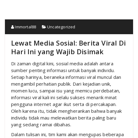
Immortal88
Uncategorized
Lewat Media Sosial: Berita Viral Di
Hari Ini yang Wajib Disimak
Di zaman digital kini, sosial media adalah antara
sumber penting informasi untuk banyak individu.
Setiap harinya, beraneka informasi viral muncul dan
mengambil perhatian publik. Dari kejadian unik,
momen lucu, sampai isu yang memicu perdebatan,
informasi viral kali ini selalu sukses menarik minat
pengguna internet agar ikut serta di percakapan.
Oleh karena itu, tidak mengherankan bahwa banyak
individu tidak mau melewatkan berita paling baru
yang sedang ramai dibahas.
Dalam tulisan ini, tim kami akan mengupas beberapa