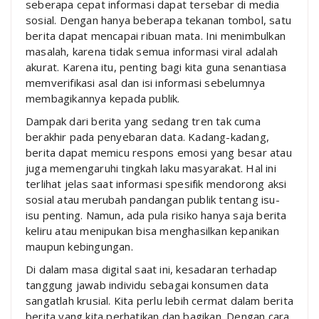
seberapa cepat informasi dapat tersebar di media
sosial. Dengan hanya beberapa tekanan tombol, satu
berita dapat mencapai ribuan mata. Ini menimbulkan
masalah, karena tidak semua informasi viral adalah
akurat. Karena itu, penting bagi kita guna senantiasa
memverifikasi asal dan isi informasi sebelumnya
membagikannya kepada publik.
Dampak dari berita yang sedang tren tak cuma
berakhir pada penyebaran data. Kadang-kadang,
berita dapat memicu respons emosi yang besar atau
juga memengaruhi tingkah laku masyarakat. Hal ini
terlihat jelas saat informasi spesifik mendorong aksi
sosial atau merubah pandangan publik tentang isu-
isu penting. Namun, ada pula risiko hanya saja berita
keliru atau menipukan bisa menghasilkan kepanikan
maupun kebingungan.
Di dalam masa digital saat ini, kesadaran terhadap
tanggung jawab individu sebagai konsumen data
sangatlah krusial. Kita perlu lebih cermat dalam berita
berita yang kita perhatikan dan bagikan. Dengan cara