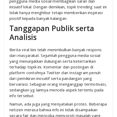
pengguna media sosial membagikan saran dan
inisiatif lokal. Dengan demikian, topik trending saat ini
tidak hanya menghibur tetapi memberikan inspirasi
positif kepada banyak kalangan.
Tanggapan Publik serta
Analisis
Berita viral kini telah menimbulkan banyak respons
dari masyarakat. Sejumlah pengguna media sosial
yang menunjukkan dukungan serta ketertarikan
terhadap topik ini. Komentar dan postingan di
platform contohnya Twitter dan Instagram penuh
dari pemikiran inovatif serta pandangan yang
bervariasi. Sebagian orang menganggap termotivasi,
sedangkan yg lainnya mencela aspek tertentu pada
info tersebut.
Namun, ada juga yang menyatakan protes. Beberapa
netizen merasa bahwa info ini tidak disampaikan
secara fair dan mencoba menyoroti masalah yang